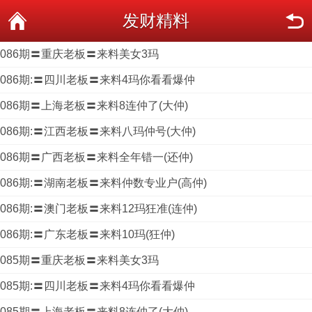
发财精料
086期〓重庆老板〓来料美女3玛
086期:〓四川老板〓来料4玛你看看爆仲
086期〓上海老板〓来料8连仲了(大仲)
086期:〓江西老板〓来料八玛仲号(大仲)
086期〓广西老板〓来料全年错一(还仲)
086期:〓湖南老板〓来料仲数专业户(高仲)
086期:〓澳门老板〓来料12玛狂准(连仲)
086期:〓广东老板〓来料10玛(狂仲)
085期〓重庆老板〓来料美女3玛
085期:〓四川老板〓来料4玛你看看爆仲
085期〓上海老板〓来料8连仲了(大仲)