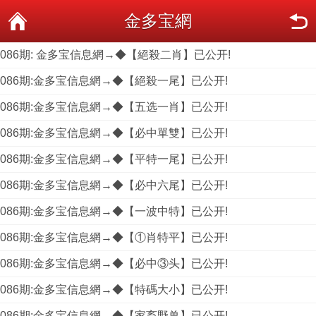
金多宝網
086期: 金多宝信息網→◆【絕殺二肖】已公开!
086期:金多宝信息網→◆【絕殺一尾】已公开!
086期:金多宝信息網→◆【五选一肖】已公开!
086期:金多宝信息網→◆【必中單雙】已公开!
086期:金多宝信息網→◆【平特一尾】已公开!
086期:金多宝信息網→◆【必中六尾】已公开!
086期:金多宝信息網→◆【一波中特】已公开!
086期:金多宝信息網→◆【①肖特平】已公开!
086期:金多宝信息網→◆【必中③头】已公开!
086期:金多宝信息網→◆【特碼大小】已公开!
086期:金多宝信息網→◆【家畜野兽】已公开!