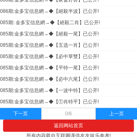
086期:金多宝信息網→◆【絕殺半波】已公开!
085期: 金多宝信息網→◆【絕殺二肖】已公开!
085期:金多宝信息網→◆【絕殺一尾】已公开!
085期:金多宝信息網→◆【五选一肖】已公开!
085期:金多宝信息網→◆【必中單雙】已公开!
085期:金多宝信息網→◆【平特一尾】已公开!
085期:金多宝信息網→◆【必中六尾】已公开!
085期:金多宝信息網→◆【一波中特】已公开!
085期:金多宝信息網→◆【①肖特平】已公开!
下一页
0/6
上一页
返回网站首页
所有内容载自互联网谨供友友娱乐参考!