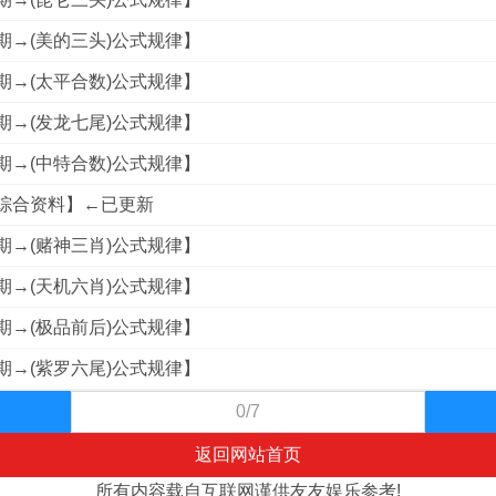
期→(美的三头)公式规律】
期→(太平合数)公式规律】
期→(发龙七尾)公式规律】
期→(中特合数)公式规律】
计综合资料】←已更新
期→(赌神三肖)公式规律】
期→(天机六肖)公式规律】
期→(极品前后)公式规律】
期→(紫罗六尾)公式规律】
0/7
返回网站首页
所有内容载自互联网谨供友友娱乐参考!