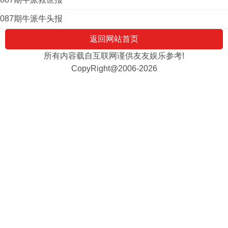
087期牛派牛头报
返回网站首页
所有内容载自互联网谨供友友娱乐参考!
CopyRight@2006-2026