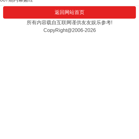
返回网站首页
所有内容载自互联网谨供友友娱乐参考!
CopyRight@2006-2026