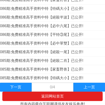
086期:免费精准高手资料中特【特碼大小】已公开!
086期:免费精准高手资料中特【絕殺半波】已公开!
086期:免费精准高手资料中特【必中六尾】已公开!
086期:免费精准高手资料中特【平特③尾】已公开!
086期:免费精准高手资料中特【必中單雙】已公开!
085期:免费精准高手资料中特【絕殺一尾】已公开!
085期:免费精准高手资料中特【絕殺二肖】已公开!
085期:免费精准高手资料中特【家畜野兽】已公开!
085期:免费精准高手资料中特【特碼大小】已公开!
下一页
0/4
上一页
返回网站首页
所有内容载自互联网谨供友友娱乐参考!