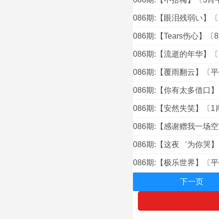
086期:【眼泪残弱い】
086期:【Tears伤心
086期:【流逝的年华】
086期:【覆雨翻云】〔
086期:【你有太多借口】
086期:【安然失笑】〔
086期:【感谢赠我一场
086期:【这夜゛为你哭
086期:【极乐世界】〔
下一页