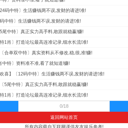
〔24码中特〕生活赚钱两不误,发财的请进!准!
】〔8码中特〕生活赚钱两不误,发财的请进!准!
〔5尾中特〕真正实力高手料,敢跟就稳赢!赚!
平特1肖〕打造论坛最高连准记录,细水长流!准!
〔合单双中特〕真实资料从不修改,稳,很,准!赚!
1肖中特〕资料准不准,看了就知道!赚!
空欢喜】〔12码中特〕生活赚钱两不误,发财的请进!准!
】〔5尾中特〕真正实力高手料,敢跟就稳赢!赚!
平特1肖〕打造论坛最高连准记录,细水长流!准!
0/18
返回网站首页
所有内容载自互联网谨供友友娱乐参考!