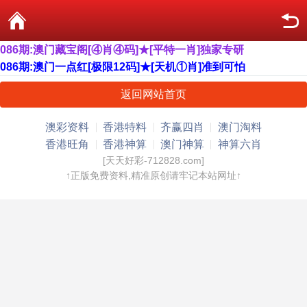
086期:澳门藏宝阁[④肖④码]★[平特一肖]独家专研
086期:澳门一点红[极限12码]★[天机①肖]准到可怕
返回网站首页
澳彩资料
香港特料
齐赢四肖
澳门淘料
香港旺角
香港神算
澳门神算
神算六肖
[天天好彩-712828.com]
↑正版免费资料,精准原创请牢记本站网址↑