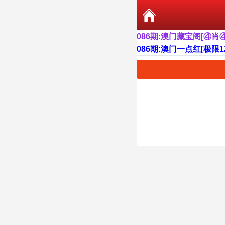
086期:澳门藏宝阁[④肖
086期:澳门一点红[极限