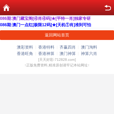
086期:澳门藏宝阁[④肖④码]★[平特一肖]独家专研
086期:澳门一点红[极限12码]★[天机①肖]准到可怕
返回网站首页
澳彩资料
香港特料
齐赢四肖
澳门淘料
香港旺角
香港神算
澳门神算
神算六肖
[天天好彩-712828.com]
↑正版免费资料,精准原创请牢记本站网址↑