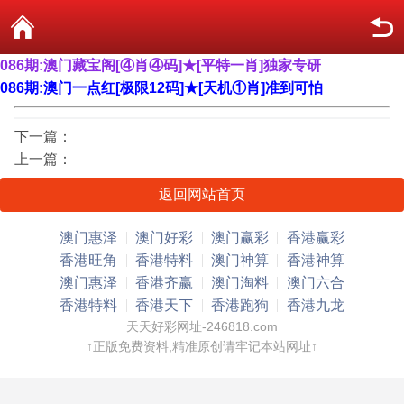
086期:澳门藏宝阁[④肖④码]★[平特一肖]独家专研
086期:澳门一点红[极限12码]★[天机①肖]准到可怕
下一篇：
上一篇：
返回网站首页
澳门惠泽
澳门好彩
澳门赢彩
香港赢彩
香港旺角
香港特料
澳门神算
香港神算
澳门惠泽
香港齐赢
澳门淘料
澳门六合
香港特料
香港天下
香港跑狗
香港九龙
天天好彩网址-246818.com
↑正版免费资料,精准原创请牢记本站网址↑