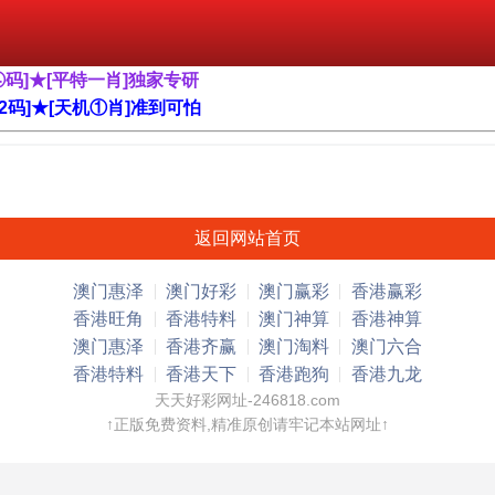
④码]★[平特一肖]独家专研
12码]★[天机①肖]准到可怕
返回网站首页
澳门惠泽
澳门好彩
澳门赢彩
香港赢彩
香港旺角
香港特料
澳门神算
香港神算
澳门惠泽
香港齐赢
澳门淘料
澳门六合
香港特料
香港天下
香港跑狗
香港九龙
天天好彩网址-246818.com
↑正版免费资料,精准原创请牢记本站网址↑